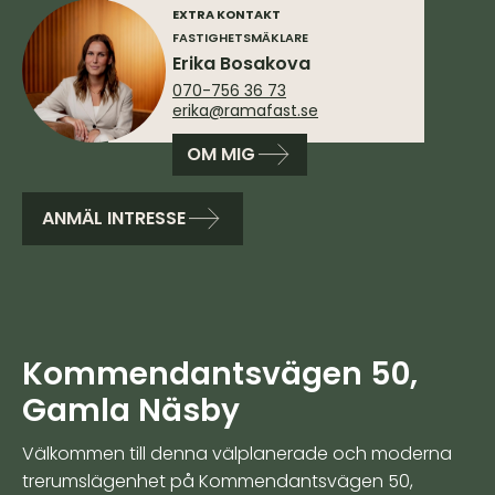
EXTRA KONTAKT
FASTIGHETSMÄKLARE
Erika Bosakova
070-756 36 73
erika@ramafast.se
OM MIG
ANMÄL INTRESSE
Kommendantsvägen 50,
Gamla Näsby
Välkommen till denna välplanerade och moderna
trerumslägenhet på Kommendantsvägen 50,