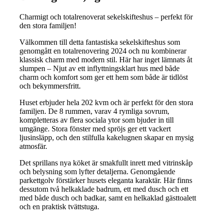
Charmigt och totalrenoverat sekelskifteshus – perfekt för
den stora familjen!
Välkommen till detta fantastiska sekelskifteshus som
genomgått en totalrenovering 2024 och nu kombinerar
klassisk charm med modern stil. Här har inget lämnats åt
slumpen – Njut av ett inflyttningsklart hus med både
charm och komfort som ger ett hem som både är tidlöst
och bekymmersfritt.
Huset erbjuder hela 202 kvm och är perfekt för den stora
familjen. De 8 rummen, varav 4 rymliga sovrum,
kompletteras av flera sociala ytor som bjuder in till
umgänge. Stora fönster med spröjs ger ett vackert
ljusinsläpp, och den stilfulla kakelugnen skapar en mysig
atmosfär.
Det sprillans nya köket är smakfullt inrett med vitrinskåp
och belysning som lyfter detaljerna. Genomgående
parkettgolv förstärker husets eleganta karaktär. Här finns
dessutom två helkaklade badrum, ett med dusch och ett
med både dusch och badkar, samt en helkaklad gästtoalett
och en praktisk tvättstuga.