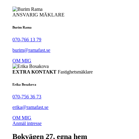
ANSVARIG MÄKLARE
Burim Rama
070-766 13 79
burim@ramafast.se
OM MIG
EXTRA KONTAKT
Fastighetsmäklare
Erika Bosakova
070-756 36 73
erika@ramafast.se
OM MIG
Anmäl intresse
Bokvägen 27, egna hem