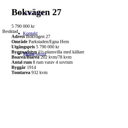
Bokvägen 27
Vi är Rama
5 790 000 kr
Besiktad
Kontakt
Adress
Bokvägen 27
Område
Parkstaden/Egna Hem
Utgångspris
5 790 000 kr
Byggnadstyp
1½-plansvilla med källare
Menu
Menu
Boarea/Biarea
202 kvm/78 kvm
Antal rum
8 rum varav 4 sovrum
Byggår
1914
Tomtarea
932 kvm