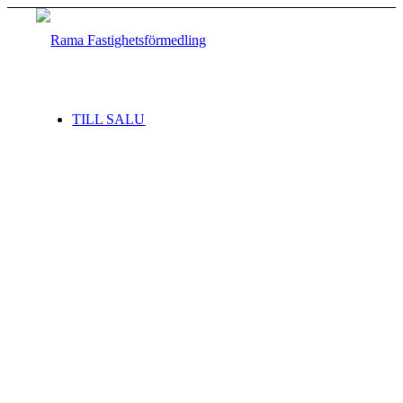
TILL SALU
SÄLJ MED OSS
Start
Bostäder till salu
Sälj med oss