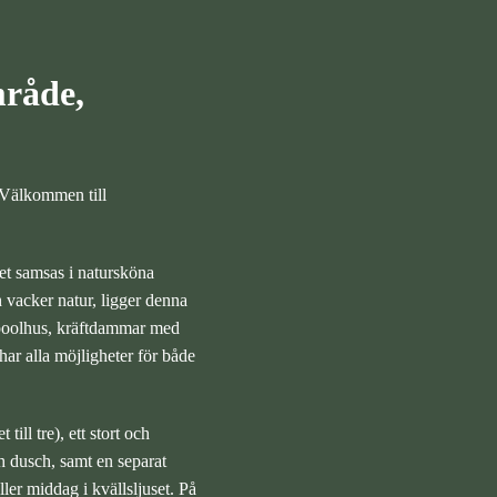
mråde,
 Välkommen till
tet samsas i natursköna
vacker natur, ligger denna
 poolhus, kräftdammar med
har alla möjligheter för både
ll tre), ett stort och
 dusch, samt en separat
ler middag i kvällsljuset. På