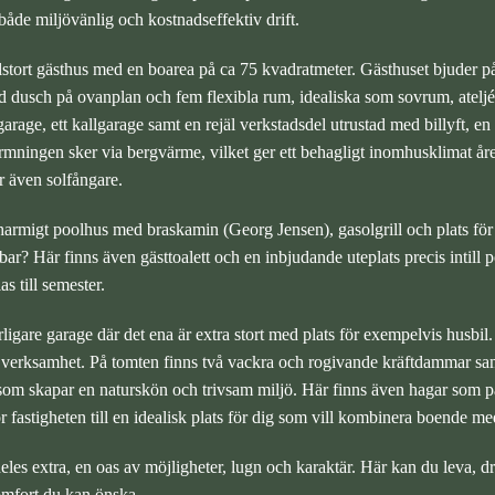
 både miljövänlig och kostnadseffektiv drift.
llstort gästhus med en boarea på ca 75 kvadratmeter. Gästhuset bjuder
 dusch på ovanplan och fem flexibla rum, idealiska som sovrum, ateljée
arage, ett kallgarage samt en rejäl verkstadsdel utrustad med billyft, en
mningen sker via bergvärme, vilket ger ett behagligt inomhusklimat åre
er även solfångare.
charmigt poolhus med braskamin (Georg Jensen), gasolgrill och plats fö
bar? Här finns även gästtoalett och en inbjudande uteplats precis intill 
s till semester.
rligare garage där det ena är extra stort med plats för exempelvis husbil
h verksamhet. På tomten finns två vackra och rogivande kräftdammar 
om skapar en naturskön och trivsam miljö. Här finns även hagar som pas
r fastigheten till en idealisk plats för dig som vill kombinera boende med
eles extra, en oas av möjligheter, lugn och karaktär. Här kan du leva, dri
komfort du kan önska.