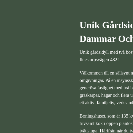
Unik Gårdsid
Dammar Och 
Unik gårdsidyll med två bos
Ilnestorpsvägen 482!
Välkommen till en sällsynt mö
omgivningar. På en insynssk
generösa fastighet med två 
gräskarpar, hagar och flera u
ett aktivt familjeliv, verksam
Boningshuset, som är 135 kvad
trivsamt kök i öppen planlö
tvättstuga. Härifrån når du t