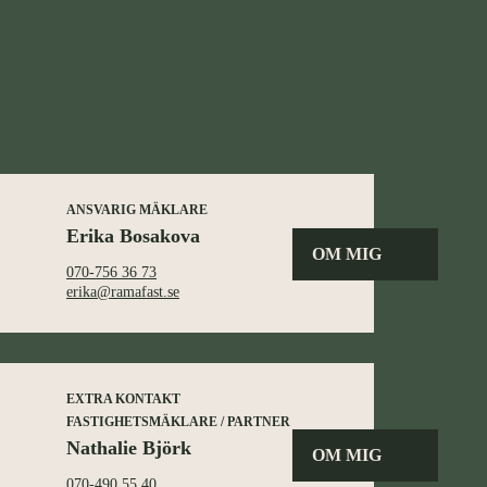
ANSVARIG MÄKLARE
Erika Bosakova
OM MIG
070-756 36 73
erika@ramafast.se
EXTRA KONTAKT
FASTIGHETSMÄKLARE / PARTNER
Nathalie Björk
OM MIG
070-490 55 40