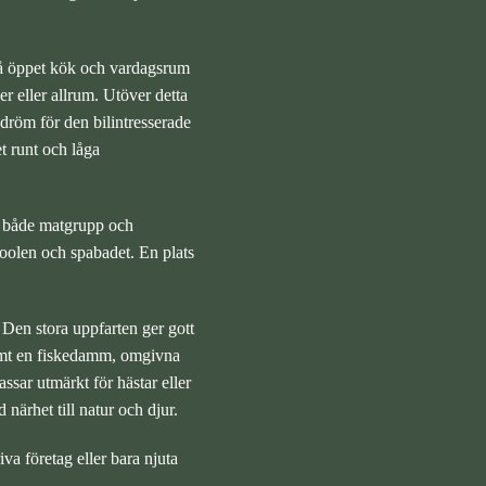
 på öppet kök och vardagsrum
r eller allrum. Utöver detta
 dröm för den bilintresserade
t runt och låga
r både matgrupp och
poolen och spabadet. En plats
. Den stora uppfarten ger gott
samt en fiskedamm, omgivna
sar utmärkt för hästar eller
 närhet till natur och djur.
va företag eller bara njuta