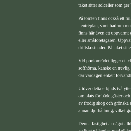
taket sitter solceller som ger
På tomten finns också ett fu
i entréplan, samt badrum med
finns här även ett uppvärmt g
eller småföretagaren. Uppvär
driftskostnader. På taket sitt
Vid poolområdet ligger ett 
soffhörna, kanske en trevlig 
där vardagen enkelt förvandla
Utöver detta erbjuds två ytte
om plats för både gäster oc
av frodig skog och grönska s
annan djurhållning, vilket gö
Denna fastighet är något alld
av livet på landet, med all 