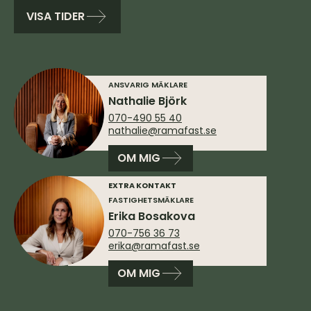
VISA TIDER
ANSVARIG MÄKLARE
Nathalie Björk
070-490 55 40
nathalie@ramafast.se
OM MIG
EXTRA KONTAKT
FASTIGHETSMÄKLARE
Erika Bosakova
070-756 36 73
erika@ramafast.se
OM MIG