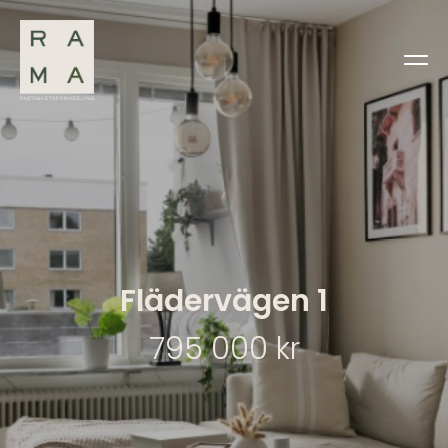
Flädervägen 1
795 000 kr