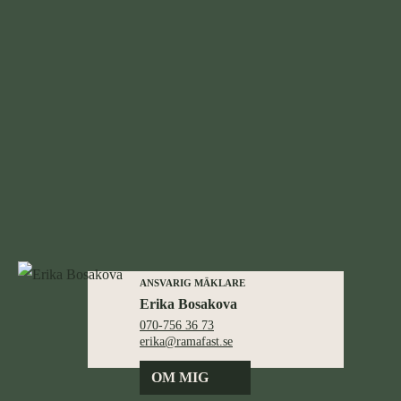
ANSVARIG MÄKLARE
Erika Bosakova
070-756 36 73
erika@ramafast.se
OM MIG