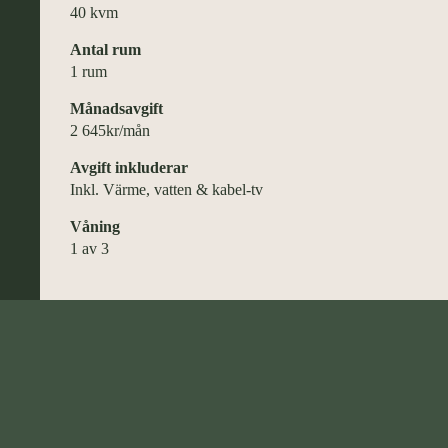
40 kvm
Antal rum
1 rum
Månadsavgift
2 645kr/mån
Avgift inkluderar
Inkl. Värme, vatten & kabel-tv
Våning
1 av 3