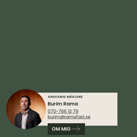
ANSVARIG MÄKLARE
Burim Rama
070-766 13 79
burim@ramafast.se
OM MIG