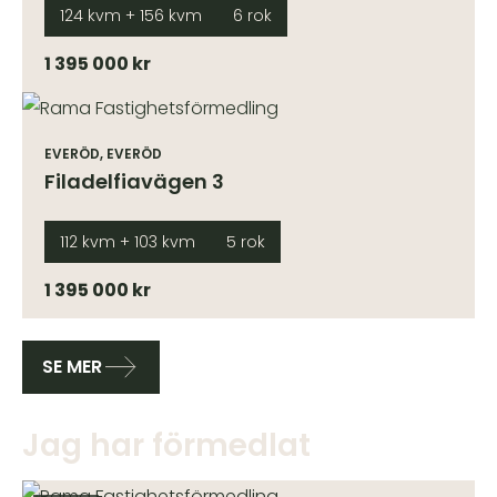
124 kvm + 156 kvm
6 rok
1 395 000 kr
EVERÖD, EVERÖD
Filadelfiavägen 3
112 kvm + 103 kvm
5 rok
1 395 000 kr
SE MER
Jag har förmedlat