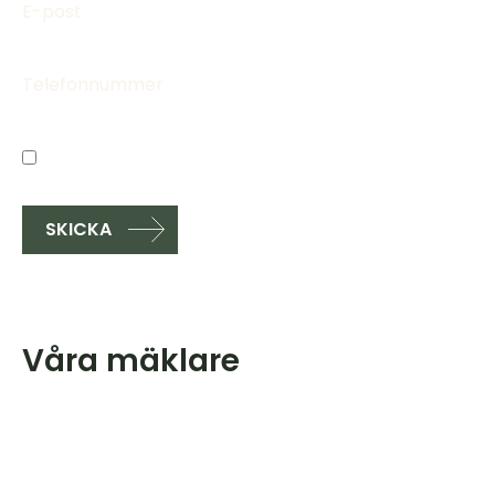
Jag har läst och godkänner
villkoren
.
Våra mäklare