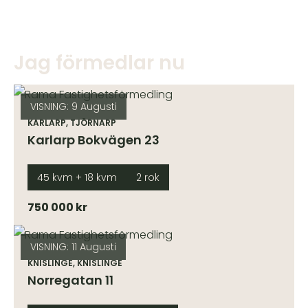
Jag förmedlar nu
VISNING: 9 Augusti
KARLARP, TJÖRNARP
Karlarp Bokvägen 23
45 kvm + 18 kvm
2 rok
750 000 kr
VISNING: 11 Augusti
KNISLINGE, KNISLINGE
Norregatan 11