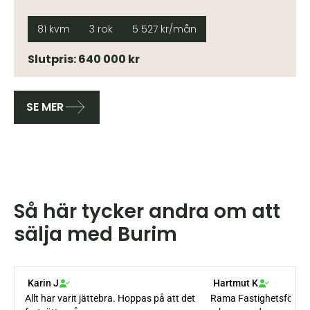
81 kvm
3 rok
5 527 kr/mån
Slutpris: 640 000 kr
SE MER
Så här tycker andra om att
sälja med Burim